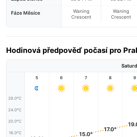
Waning
Waning
Fáze Měsíce
Crescent
Crescent
Hodinová předpověď počasí pro Prah
Saturd
5
6
7
8
9
29.0°C
24.0°C
20.0°C
19.
17.0°
16.0°C
15.0°