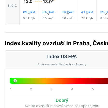
13.0°
13.0°
11.0°C
8% Déšť
8% Déšť
6% Déšť
4% Déšť
3% D
↑
↑
↑
↑
5.0 km/h
6.0 km/h
6.0 km/h
7.0 km/h
8.0 k
Index kvality ovzduší in Praha, České
Index US EPA
Environmental Protection Agency
1
1
2
3
4
5
Dobrý
Kvalita ovzduší je považována za uspokojivou