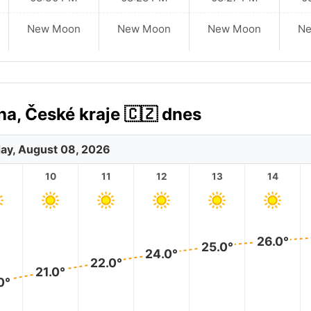
New Moon
New Moon
New Moon
N
a, České kraje 🇨🇿 dnes
ay, August 08, 2026
10
11
12
13
14
26.0°
25.0°
24.0°
22.0°
21.0°
0°