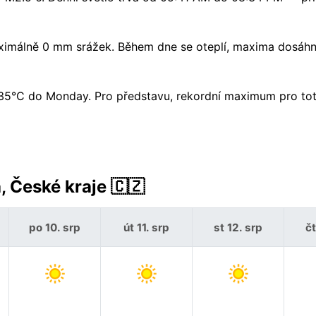
ximálně 0 mm srážek. Během dne se oteplí, maxima dosáh
 k 35°C do Monday. Pro představu, rekordní maximum pro to
 České kraje 🇨🇿
po 10. srp
út 11. srp
st 12. srp
čt