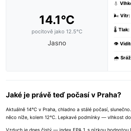
💧
Vlhk
14.1°C
🌬️
Vítr:
🌡️
Tlak:
pocitově jako 12.5°C
Jasno
👁️
Vidit
🌧️
Sráž
Jaké je právě teď počasí v Praha?
Aktuálně 14°C v Praha, chladno a stálé počasí, slunečno
něco níže, kolem 12°C. Lepkavé podmínky — vlhkost do
Vzduch je dnes čistý — index EPA 1, s nízkou hodnotou 