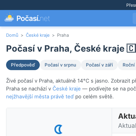
Přes
Počasí.
net
Domů
>
České kraje
>
Praha
Počasí v Praha, České kraje 🇨
Předpověď
Počasí v srpnu
Počasí v září
Roční
Živé počasí v Praha, aktuálně 14°C s jasno. Zobrazit 
Praha se nachází v
České kraje
— podívejte se na poč
nejžhavější města právě teď
po celém světě.
Aktu
Aktua