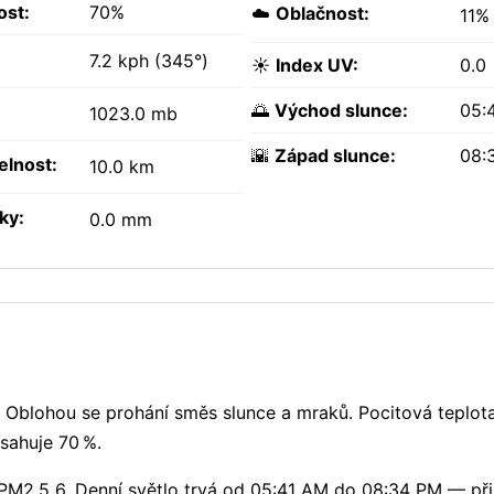
ost:
70%
☁️
Oblačnost:
11%
7.2 kph (345°)
☀️
Index UV:
0.0
🌅
Východ slunce:
05:
1023.0 mb
🌇
Západ slunce:
08:
elnost:
10.0 km
ky:
0.0 mm
. Oblohou se prohání směs slunce a mraků. Pocitová teplota
sahuje 70 %.
PM2.5 6. Denní světlo trvá od 05:41 AM do 08:34 PM — při