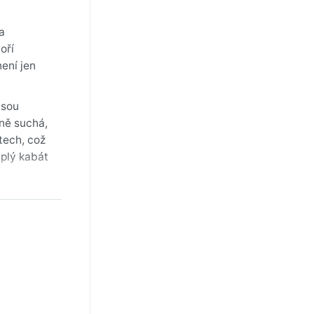
a
oří
ení jen
jsou
ně suchá,
tech, což
eplý kabát
ouzelné,
vu, ale
íky