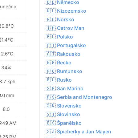
🇩🇪 Německo
lunečno
Slunečno
🇳🇱 Nizozemsko
🇳🇴 Norsko
30.8°C
34.6°C
🇮🇲 Ostrov Man
🇵🇱 Polsko
21.4°C
25.0°C
🇵🇹 Portugalsko
12.6°C
15.7°C
🇦🇹 Rakousko
🇬🇷 Řecko
34%
31%
🇷🇴 Rumunsko
🇷🇺 Rusko
3.7 kph
8.6 kph
🇸🇲 San Marino
0.0 mm
0.0 mm
🇷🇸 Serbia and Montenegro
🇸🇰 Slovensko
8.0
8.0
🇸🇮 Slovinsko
🇪🇸 Španělsko
5:49 AM
05:50 AM
🇸🇯 Špicberky a Jan Mayen
8:25 PM
08:23 PM