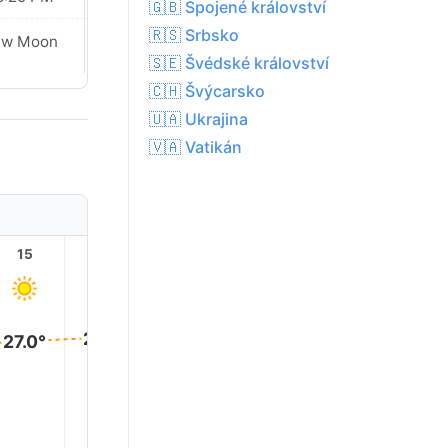
🇬🇧 Spojené království
🇷🇸 Srbsko
Waxing
ew Moon
Crescent
🇸🇪 Švédské království
🇨🇭 Švýcarsko
🇺🇦 Ukrajina
🇻🇦 Vatikán
15
16
17
18
19
20
27.0°
27.0°
27.0°
27.0°
26.0°
23.0°