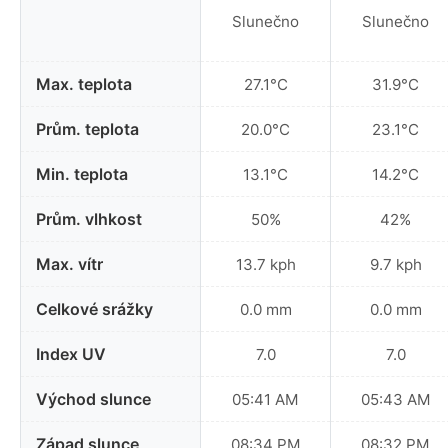
Slunečno
Slunečno
Max. teplota
27.1°C
31.9°C
Prům. teplota
20.0°C
23.1°C
Min. teplota
13.1°C
14.2°C
Prům. vlhkost
50%
42%
Max. vítr
13.7 kph
9.7 kph
Celkové srážky
0.0 mm
0.0 mm
Index UV
7.0
7.0
Východ slunce
05:41 AM
05:43 AM
Západ slunce
08:34 PM
08:32 PM