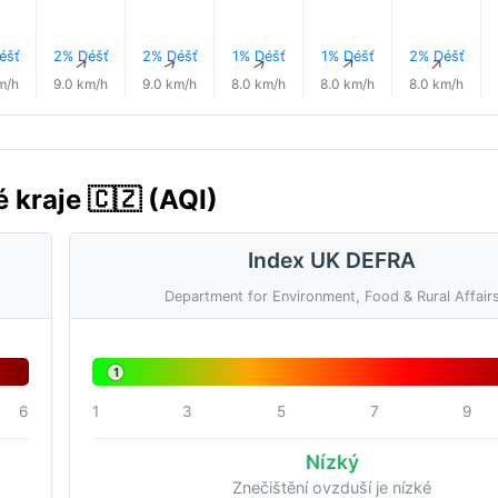
éšť
2% Déšť
2% Déšť
1% Déšť
1% Déšť
2% Déšť
↑
↑
↑
↑
↑
↑
m/h
9.0 km/h
9.0 km/h
8.0 km/h
8.0 km/h
8.0 km/h
 kraje 🇨🇿 (AQI)
Index UK DEFRA
Department for Environment, Food & Rural Affair
1
6
1
3
5
7
9
Nízký
Znečištění ovzduší je nízké