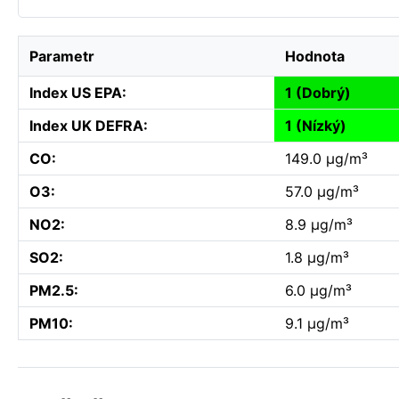
Parametr
Hodnota
Index US EPA:
1 (Dobrý)
Index UK DEFRA:
1 (Nízký)
CO:
149.0 µg/m³
O3:
57.0 µg/m³
NO2:
8.9 µg/m³
SO2:
1.8 µg/m³
PM2.5:
6.0 µg/m³
PM10:
9.1 µg/m³