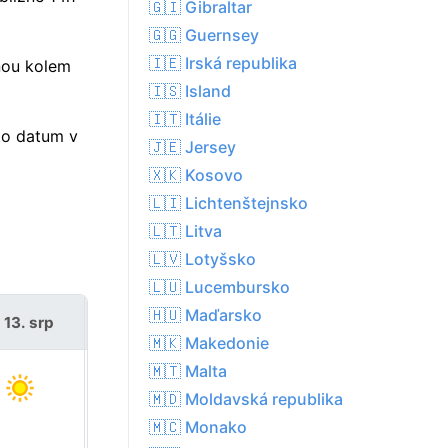
🇬🇮 Gibraltar
🇬🇬 Guernsey
🇮🇪 Irská republika
nou kolem
🇮🇸 Island
🇮🇹 Itálie
to datum v
🇯🇪 Jersey
🇽🇰 Kosovo
🇱🇮 Lichtenštejnsko
🇱🇹 Litva
🇱🇻 Lotyšsko
🇱🇺 Lucembursko
🇭🇺 Maďarsko
 13. srp
pá 14. srp
🇲🇰 Makedonie
🇲🇹 Malta
🇲🇩 Moldavská republika
🇲🇨 Monako