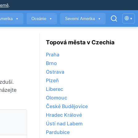
země
.
🌐
Amerika
Oceánie
Severní Amerika
▾
▼
▼
▼
Topová města v Czechia
Praha
Brno
Ostrava
Plzeň
zduší.
Liberec
házejte
Olomouc
České Budějovice
Hradec Králové
Ústí nad Labem
Pardubice