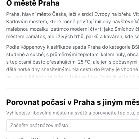
O městě Praha
Praha, hlavní město Česka, leží v srdci Evropy na břehu Vl
Karlovým mostem, které ročně přivítají miliony návštěvníků
malebnou mozaiku, zatímco moderní čtvrti jako Smíchov či 
městem památek, ale i živých trhů, parků a kaváren, kde se
Podle Köppenovy klasifikace spadá Praha do kategorie BS
studené a suché, s průměrnými teplotami kolem nuly, obč
s teplotami často přesahujícími 25 °C, ale jen s občasným
dělá horké dny snesitelnými. Na cestu do Prahy je vhodné 
na zimu a lehké letní šaty či trika na léto. Deštník se hodí,
Nejlepší doba k návštěvě je od května do září, kdy jsou dn
počasí může být proměnlivé. Za zmínku stojí, že v zimě se 
Porovnat počasí v Praha s jiným mě
sněhové kalamity jsou vzácné. Pražské léto může přinést oj
suchého a slunečného počasí je ideální červenec a srpen, kd
Vyhledejte libovolné město na světě a porovnejte teplotu,