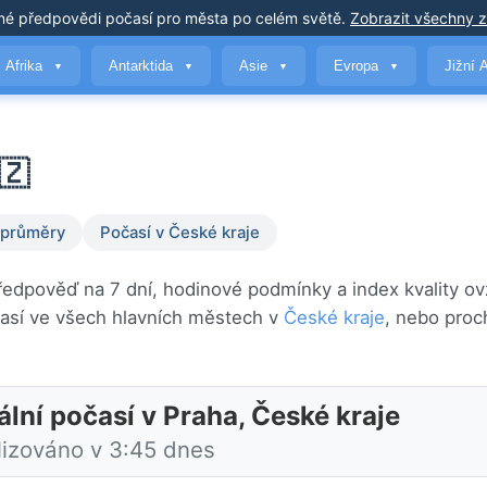
né předpovědi počasí
pro města po celém světě
.
Zobrazit všechny 
Afrika
Antarktida
Asie
Evropa
Jižní 
▼
▼
▼
▼
🇿
 průměry
Počasí v České kraje
předpověď na 7 dní, hodinové podmínky a index kvality ov
así ve všech hlavních městech v
České kraje
, nebo proc
ální počasí v Praha, České kraje
lizováno v 3:45 dnes