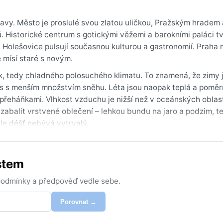
tavy. Město je proslulé svou zlatou uličkou, Pražským hradem 
. Historické centrum s gotickými věžemi a barokními paláci tv
Holešovice pulsují současnou kulturou a gastronomií. Praha n
 mísí staré s novým.
k, tedy chladného polosuchého klimatu. To znamená, že zimy 
as s menším množstvím sněhu. Léta jsou naopak teplá a poměr
i přeháňkami. Vlhkost vzduchu je nižší než v oceánských oblas
zabalit vrstvené oblečení – lehkou bundu na jaro a podzim, t
 ale déšť nebývá vytrvalý.
y dlouhé a teploty příjemné. I když je podzim barevný a jaro k
občas tvoří inverzní mlhy, které zahalí město do tajemného há
stem
edinělé bouřky, nikoliv však monzuny či hurikány. Pro milovn
y je riziko deště nejnižší.
 podmínky a předpověď vedle sebe.
Porovnat →