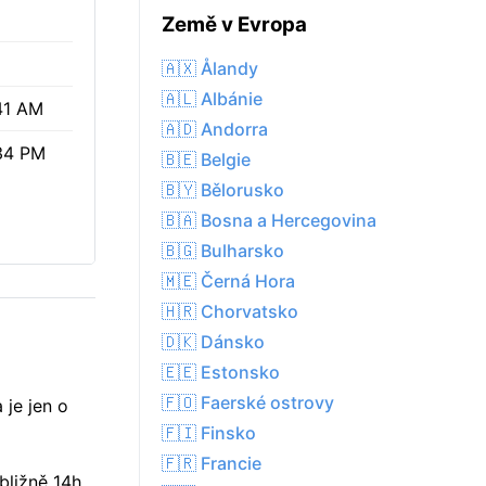
Země v Evropa
🇦🇽 Ålandy
🇦🇱 Albánie
41 AM
🇦🇩 Andorra
34 PM
🇧🇪 Belgie
🇧🇾 Bělorusko
🇧🇦 Bosna a Hercegovina
🇧🇬 Bulharsko
🇲🇪 Černá Hora
🇭🇷 Chorvatsko
🇩🇰 Dánsko
🇪🇪 Estonsko
🇫🇴 Faerské ostrovy
 je jen o
🇫🇮 Finsko
🇫🇷 Francie
bližně 14h