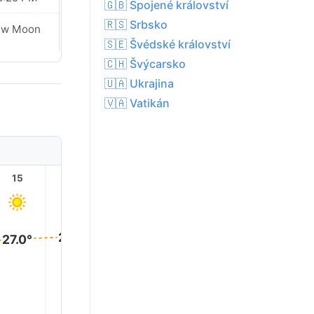
🇬🇧 Spojené království
🇷🇸 Srbsko
Waxing
ew Moon
Crescent
🇸🇪 Švédské království
🇨🇭 Švýcarsko
🇺🇦 Ukrajina
🇻🇦 Vatikán
15
16
17
18
19
20
27.0°
27.0°
27.0°
27.0°
26.0°
23.0°