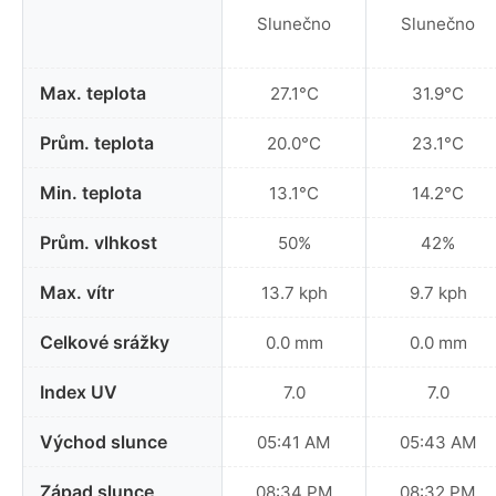
Slunečno
Slunečno
Max. teplota
27.1°C
31.9°C
Prům. teplota
20.0°C
23.1°C
Min. teplota
13.1°C
14.2°C
Prům. vlhkost
50%
42%
Max. vítr
13.7 kph
9.7 kph
Celkové srážky
0.0 mm
0.0 mm
Index UV
7.0
7.0
Východ slunce
05:41 AM
05:43 AM
Západ slunce
08:34 PM
08:32 PM