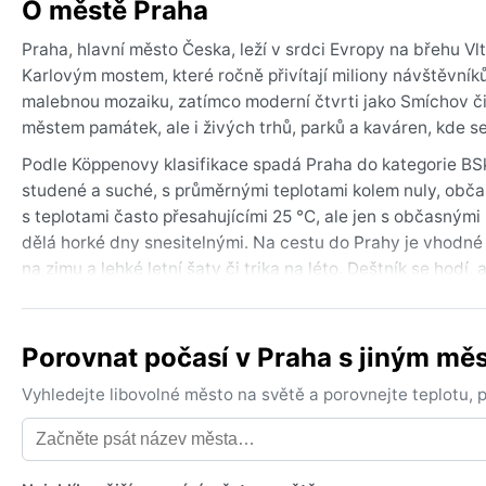
O městě Praha
Praha, hlavní město Česka, leží v srdci Evropy na břehu Vl
Karlovým mostem, které ročně přivítají miliony návštěvníků
malebnou mozaiku, zatímco moderní čtvrti jako Smíchov či 
městem památek, ale i živých trhů, parků a kaváren, kde se
Podle Köppenovy klasifikace spadá Praha do kategorie BS
studené a suché, s průměrnými teplotami kolem nuly, obč
s teplotami často přesahujícími 25 °C, ale jen s občasným
dělá horké dny snesitelnými. Na cestu do Prahy je vhodné 
na zimu a lehké letní šaty či trika na léto. Deštník se hodí,
Nejlepší doba k návštěvě je od května do září, kdy jsou dn
počasí může být proměnlivé. Za zmínku stojí, že v zimě se 
Porovnat počasí v Praha s jiným mě
sněhové kalamity jsou vzácné. Pražské léto může přinést oj
suchého a slunečného počasí je ideální červenec a srpen, kd
Vyhledejte libovolné město na světě a porovnejte teplotu,