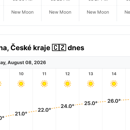
New Moon
New Moon
New Moon
N
a, České kraje 🇨🇿 dnes
ay, August 08, 2026
10
11
12
13
14
26.0°
25.0°
24.0°
22.0°
21.0°
0°