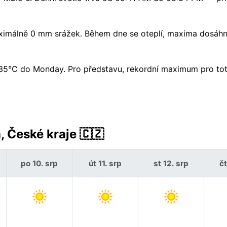
ximálně 0 mm srážek. Během dne se oteplí, maxima dosáh
 k 35°C do Monday. Pro představu, rekordní maximum pro to
 České kraje 🇨🇿
po 10. srp
út 11. srp
st 12. srp
čt