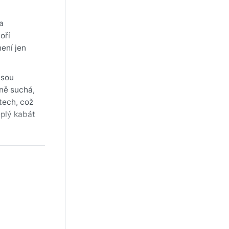
a
oří
ení jen
jsou
ně suchá,
tech, což
eplý kabát
ouzelné,
vu, ale
íky