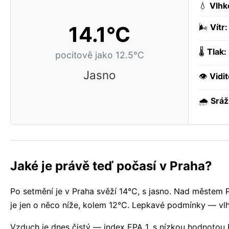
💧
Vlhk
14.1°C
🌬️
Vítr:
🌡️
Tlak:
pocitově jako 12.5°C
Jasno
👁️
Vidit
🌧️
Sráž
Jaké je právě teď počasí v Praha?
Po setmění je v Praha svěží 14°C, s jasno. Nad městem 
je jen o něco níže, kolem 12°C. Lepkavé podmínky — vl
Vzduch je dnes čistý — index EPA 1, s nízkou hodnotou 