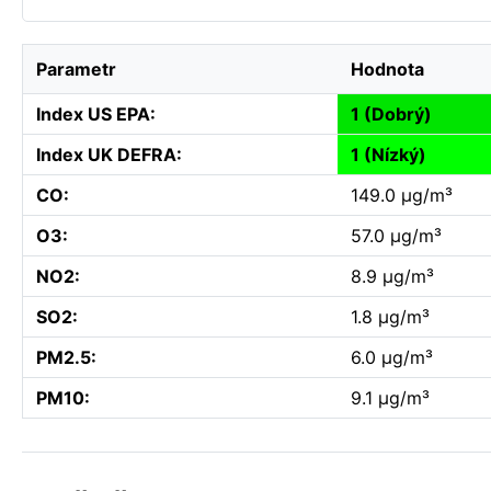
Parametr
Hodnota
Index US EPA:
1 (Dobrý)
Index UK DEFRA:
1 (Nízký)
CO:
149.0 µg/m³
O3:
57.0 µg/m³
NO2:
8.9 µg/m³
SO2:
1.8 µg/m³
PM2.5:
6.0 µg/m³
PM10:
9.1 µg/m³