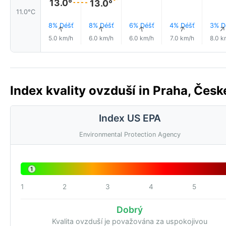
13.0°
13.0°
11.0°C
8% Déšť
8% Déšť
6% Déšť
4% Déšť
3% D
↑
↑
↑
↑
5.0 km/h
6.0 km/h
6.0 km/h
7.0 km/h
8.0 k
Index kvality ovzduší in Praha, České
Index US EPA
Environmental Protection Agency
1
1
2
3
4
5
Dobrý
Kvalita ovzduší je považována za uspokojivou