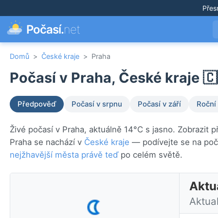
Přes
Počasí.
net
Domů
>
České kraje
>
Praha
Počasí v Praha, České kraje 🇨
Předpověď
Počasí v srpnu
Počasí v září
Roční
Živé počasí v Praha, aktuálně 14°C s jasno. Zobrazit 
Praha se nachází v
České kraje
— podívejte se na poč
nejžhavější města právě teď
po celém světě.
Aktu
Aktua