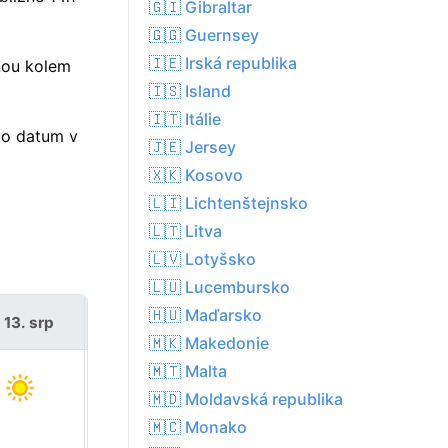
🇬🇮 Gibraltar
🇬🇬 Guernsey
🇮🇪 Irská republika
nou kolem
🇮🇸 Island
🇮🇹 Itálie
to datum v
🇯🇪 Jersey
🇽🇰 Kosovo
🇱🇮 Lichtenštejnsko
🇱🇹 Litva
🇱🇻 Lotyšsko
🇱🇺 Lucembursko
🇭🇺 Maďarsko
 13. srp
pá 14. srp
🇲🇰 Makedonie
🇲🇹 Malta
🇲🇩 Moldavská republika
🇲🇨 Monako