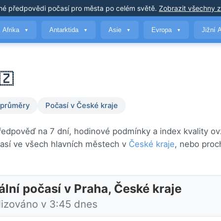
né předpovědi počasí
pro města po celém světě
.
Zobrazit všechny 
Afrika
Antarktida
Asie
Evropa
Jižní 
▼
▼
▼
▼
🇿
 průměry
Počasí v České kraje
předpověď na 7 dní, hodinové podmínky a index kvality ov
así ve všech hlavních městech v
České kraje
, nebo proc
ální počasí v Praha, České kraje
lizováno v 3:45 dnes