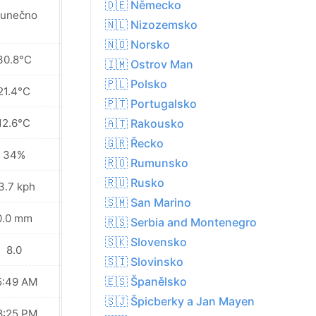
🇩🇪 Německo
lunečno
Slunečno
🇳🇱 Nizozemsko
🇳🇴 Norsko
30.8°C
34.6°C
🇮🇲 Ostrov Man
🇵🇱 Polsko
21.4°C
25.0°C
🇵🇹 Portugalsko
12.6°C
15.7°C
🇦🇹 Rakousko
🇬🇷 Řecko
34%
31%
🇷🇴 Rumunsko
🇷🇺 Rusko
3.7 kph
8.6 kph
🇸🇲 San Marino
0.0 mm
0.0 mm
🇷🇸 Serbia and Montenegro
🇸🇰 Slovensko
8.0
8.0
🇸🇮 Slovinsko
🇪🇸 Španělsko
5:49 AM
05:50 AM
🇸🇯 Špicberky a Jan Mayen
8:25 PM
08:23 PM