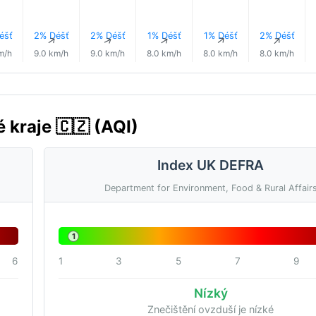
éšť
2% Déšť
2% Déšť
1% Déšť
1% Déšť
2% Déšť
↑
↑
↑
↑
↑
↑
m/h
9.0 km/h
9.0 km/h
8.0 km/h
8.0 km/h
8.0 km/h
 kraje 🇨🇿 (AQI)
Index UK DEFRA
Department for Environment, Food & Rural Affair
1
6
1
3
5
7
9
Nízký
Znečištění ovzduší je nízké