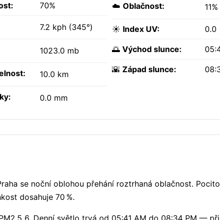
ost:
70%
☁️
Oblačnost:
11%
7.2 kph (345°)
☀️
Index UV:
0.0
🌅
Východ slunce:
05:
1023.0 mb
🌇
Západ slunce:
08:
elnost:
10.0 km
ky:
0.0 mm
Praha se noční oblohou přehání roztrhaná oblačnost. Pocito
hkost dosahuje 70 %.
PM2.5 6. Denní světlo trvá od 05:41 AM do 08:34 PM — při