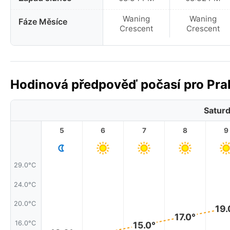
Waning
Waning
Fáze Měsíce
Crescent
Crescent
Hodinová předpověď počasí pro Prah
Saturd
5
6
7
8
9
29.0°C
24.0°C
20.0°C
19.
17.0°
16.0°C
15.0°