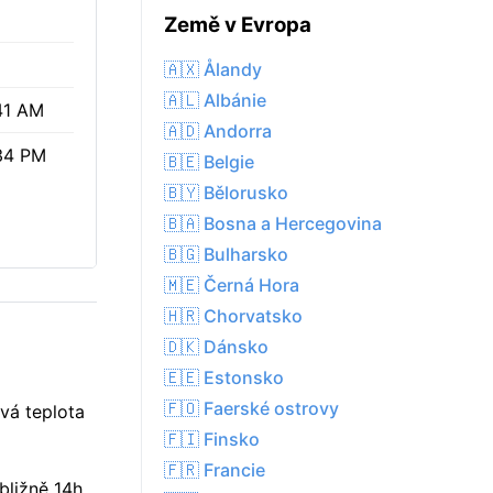
Země v Evropa
🇦🇽 Ålandy
🇦🇱 Albánie
41 AM
🇦🇩 Andorra
34 PM
🇧🇪 Belgie
🇧🇾 Bělorusko
🇧🇦 Bosna a Hercegovina
🇧🇬 Bulharsko
🇲🇪 Černá Hora
🇭🇷 Chorvatsko
🇩🇰 Dánsko
🇪🇪 Estonsko
🇫🇴 Faerské ostrovy
vá teplota
🇫🇮 Finsko
🇫🇷 Francie
bližně 14h