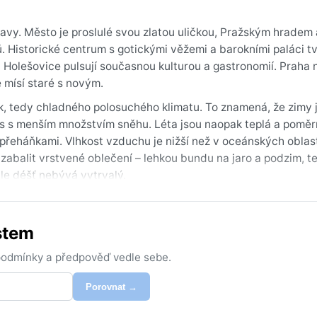
tavy. Město je proslulé svou zlatou uličkou, Pražským hradem 
. Historické centrum s gotickými věžemi a barokními paláci tv
Holešovice pulsují současnou kulturou a gastronomií. Praha n
 mísí staré s novým.
k, tedy chladného polosuchého klimatu. To znamená, že zimy 
as s menším množstvím sněhu. Léta jsou naopak teplá a poměr
i přeháňkami. Vlhkost vzduchu je nižší než v oceánských oblas
zabalit vrstvené oblečení – lehkou bundu na jaro a podzim, t
 ale déšť nebývá vytrvalý.
y dlouhé a teploty příjemné. I když je podzim barevný a jaro k
občas tvoří inverzní mlhy, které zahalí město do tajemného há
stem
edinělé bouřky, nikoliv však monzuny či hurikány. Pro milovn
y je riziko deště nejnižší.
 podmínky a předpověď vedle sebe.
Porovnat →