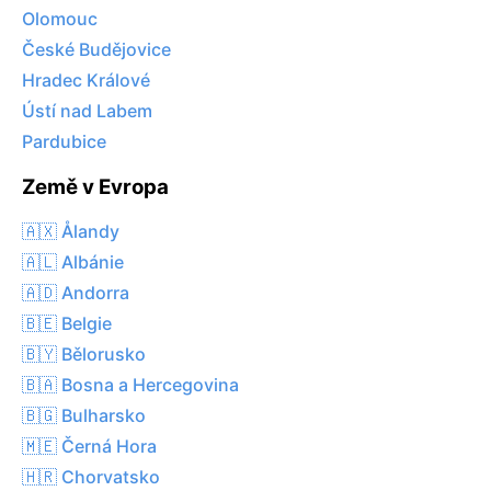
Olomouc
České Budějovice
Hradec Králové
Ústí nad Labem
Pardubice
Země v Evropa
🇦🇽 Ålandy
🇦🇱 Albánie
🇦🇩 Andorra
🇧🇪 Belgie
🇧🇾 Bělorusko
🇧🇦 Bosna a Hercegovina
🇧🇬 Bulharsko
🇲🇪 Černá Hora
🇭🇷 Chorvatsko