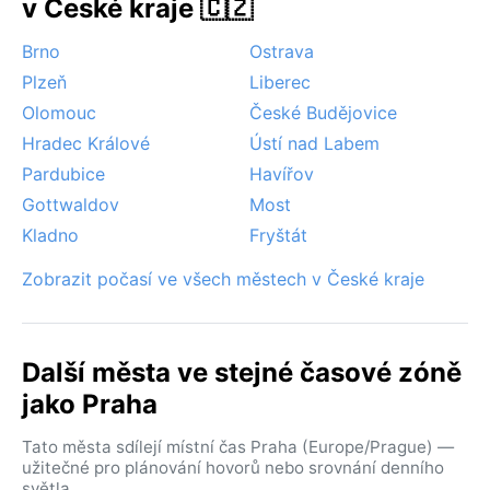
hurikány. Pro milovníky suchého a slunečného počasí
v České kraje 🇨🇿
je ideální červenec a srpen, kdy je riziko deště
Brno
Ostrava
nejnižší.
Plzeň
Liberec
Olomouc
České Budějovice
Hradec Králové
Ústí nad Labem
Pardubice
Havířov
Gottwaldov
Most
Kladno
Fryštát
Zobrazit počasí ve všech městech v České kraje
Další města ve stejné časové zóně
jako Praha
Tato města sdílejí místní čas Praha (Europe/Prague) —
užitečné pro plánování hovorů nebo srovnání denního
světla.