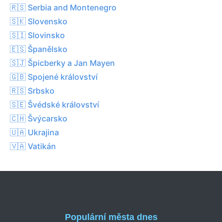
🇷🇸 Serbia and Montenegro
🇸🇰 Slovensko
🇸🇮 Slovinsko
🇪🇸 Španělsko
🇸🇯 Špicberky a Jan Mayen
🇬🇧 Spojené království
🇷🇸 Srbsko
🇸🇪 Švédské království
🇨🇭 Švýcarsko
🇺🇦 Ukrajina
🇻🇦 Vatikán
Populární města dnes