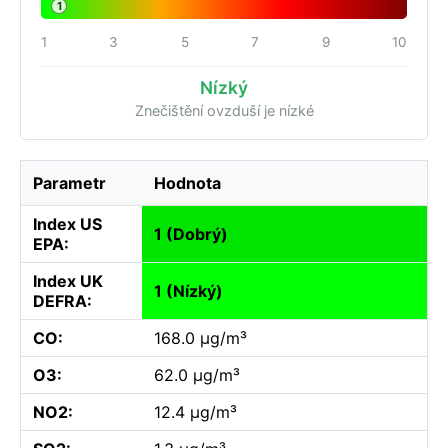
1
1
3
5
7
9
10
Nízký
Znečištění ovzduší je nízké
Parametr
Hodnota
Index US
1 (Dobrý)
EPA:
Index UK
1 (Nízký)
DEFRA:
CO:
168.0 µg/m³
O3:
62.0 µg/m³
NO2:
12.4 µg/m³