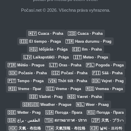
Počasí.net © 2026. Všechna práva vyhrazena.
🇲🇾
🇮🇩
Cuaca · Praha
Cuaca · Praha
🇪🇸
🇹🇷
El tiempo · Praga
Hava durumu · Prag
🇭🇺
🇪🇪
Időjárás · Prága
Ilm · Praha
🇱🇻
🇮🇹
Laikapstākļi · Prāga
Meteo · Praga
🇫🇷
🇱🇹
🇵🇱
Météo · Prague
Oras · Praha
Pogoda · Praga
🇸🇰
🇨🇿
🇫🇮
Počasie · Praha
Počasí · Praha
Sää · Praha
🇵🇹
🇻🇳
🇩🇰
Tempo · Praga
Thời tiết · Praha
Vejret · Prag
🇷🇸
🇸🇮
🇷🇴
Vreme · Праг
Vreme · Praga
Vremea · Praga
🇸🇪
🇳🇴
Vädret · Prag
Været · Praha
🇬🇧🇺🇸
🇳🇱
Weather · Prague
Weer · Praag
🇩🇪
🇺🇦
🇷🇺
Wetter · Prag
Погода · Прага
Погода · Прага
🇸🇦
🇹🇭
🇯🇵
الطقس · براغ
สภาพอากาศ · ปราก
天気 · プラハ
🇭🇰
🇹🇼
🇰🇷
天氣 · 布拉格
天氣預報 · 布拉格
날씨 · 프라하