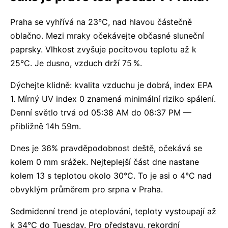
Praha se vyhřívá na 23°C, nad hlavou částečně
oblačno. Mezi mraky očekávejte občasné sluneční
paprsky. Vlhkost zvyšuje pocitovou teplotu až k
25°C. Je dusno, vzduch drží 75 %.
Dýchejte klidně: kvalita vzduchu je dobrá, index EPA
1. Mírný UV index 0 znamená minimální riziko spálení.
Denní světlo trvá od 05:38 AM do 08:37 PM —
přibližně 14h 59m.
Dnes je 36% pravděpodobnost deště, očekává se
kolem 0 mm srážek. Nejteplejší část dne nastane
kolem 13 s teplotou okolo 30°C. To je asi o 4°C nad
obvyklým průměrem pro srpna v Praha.
Sedmidenní trend je oteplování, teploty vystoupají až
k 34°C do Tuesday. Pro představu, rekordní