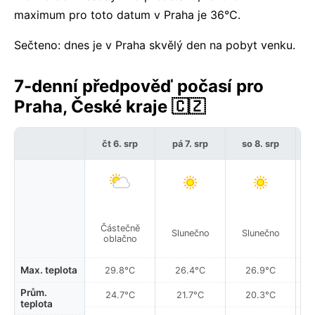
maximum pro toto datum v Praha je 36°C.
Sečteno: dnes je v Praha skvělý den na pobyt venku.
7-denní předpověď počasí pro
Praha, České kraje 🇨🇿
čt 6. srp
pá 7. srp
so 8. srp
Částečně
Slunečno
Slunečno
oblačno
Max. teplota
29.8°C
26.4°C
26.9°C
Prům.
24.7°C
21.7°C
20.3°C
teplota