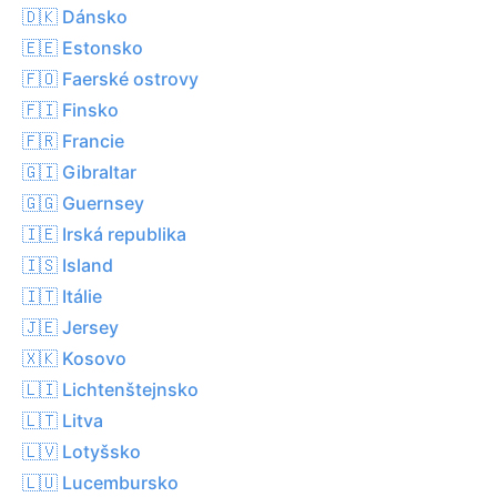
🇩🇰 Dánsko
🇪🇪 Estonsko
🇫🇴 Faerské ostrovy
🇫🇮 Finsko
🇫🇷 Francie
🇬🇮 Gibraltar
🇬🇬 Guernsey
🇮🇪 Irská republika
🇮🇸 Island
🇮🇹 Itálie
🇯🇪 Jersey
🇽🇰 Kosovo
🇱🇮 Lichtenštejnsko
🇱🇹 Litva
🇱🇻 Lotyšsko
🇱🇺 Lucembursko