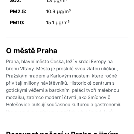
SO2:
1.3 µg/m³
PM2.5:
10.9 µg/m³
PM10:
15.1 µg/m³
O městě Praha
Praha, hlavní město Česka, leží v srdci Evropy na
břehu Vltavy. Město je proslulé svou zlatou uličkou,
Pražským hradem a Karlovým mostem, které ročně
přivítají miliony návštěvníků. Historické centrum s
gotickými věžemi a barokními paláci tvoří malebnou
mozaiku, zatímco moderní čtvrti jako Smíchov či
Holešovice pulsují současnou kulturou a gastronomií.
Praha není jen městem památek, ale i živých trhů,
parků a kaváren, kde se mísí staré s novým.
Podle Köppenovy klasifikace spadá Praha do