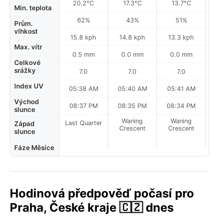
20.2°C
17.3°C
13.7°C
Min. teplota
62%
43%
51%
Prům.
vlhkost
15.8 kph
14.8 kph
13.3 kph
Max. vítr
0.5 mm
0.0 mm
0.0 mm
Celkové
srážky
7.0
7.0
7.0
Index UV
05:38 AM
05:40 AM
05:41 AM
0
Východ
08:37 PM
08:35 PM
08:34 PM
slunce
Waning
Waning
Last Quarter
Západ
Crescent
Crescent
slunce
Fáze Měsíce
Hodinová předpověď počasí pro
Praha, České kraje 🇨🇿 dnes