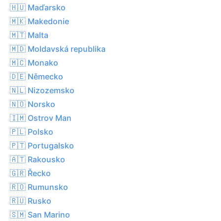
🇭🇺 Maďarsko
🇲🇰 Makedonie
🇲🇹 Malta
🇲🇩 Moldavská republika
🇲🇨 Monako
🇩🇪 Německo
🇳🇱 Nizozemsko
🇳🇴 Norsko
🇮🇲 Ostrov Man
🇵🇱 Polsko
🇵🇹 Portugalsko
🇦🇹 Rakousko
🇬🇷 Řecko
🇷🇴 Rumunsko
🇷🇺 Rusko
🇸🇲 San Marino