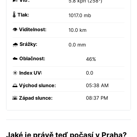
🌬️
Vítr:
5.8 kph (258°)
🌡️
Tlak:
1017.0 mb
👁️
Viditelnost:
10.0 km
🌧️
Srážky:
0.0 mm
☁️
Oblačnost:
46%
☀️
Index UV:
0.0
🌅
Východ slunce:
05:38 AM
🌇
Západ slunce:
08:37 PM
Jaké je právě teď počasí v Praha?