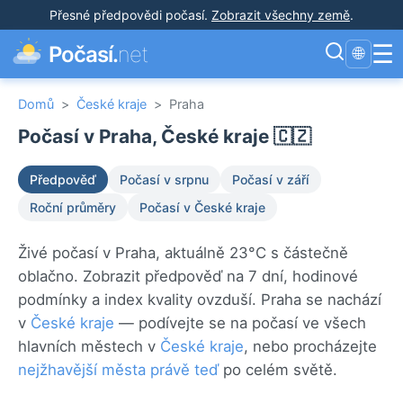
Přesné předpovědi počasí
.
Zobrazit všechny země
.
☰
Počasí.
net
🌐
Domů
>
České kraje
>
Praha
Počasí v Praha, České kraje 🇨🇿
Předpověď
Počasí v srpnu
Počasí v září
Roční průměry
Počasí v České kraje
Živé počasí v Praha, aktuálně 23°C s částečně
oblačno. Zobrazit předpověď na 7 dní, hodinové
podmínky a index kvality ovzduší. Praha se nachází
v
České kraje
— podívejte se na počasí ve všech
hlavních městech v
České kraje
, nebo procházejte
nejžhavější města právě teď
po celém světě.