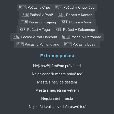
🇨🇳 Počasí v C-po
🇨🇳 Počasí v Chuej-čou
🇫🇷 Počasí v Paříž
🇨🇳 Počasí v Kanton
🇨🇳 Počasí v Fu-jang
🇦🇹 Počasí v Vídeň
🇰🇷 Počasí v Tegu
🇰🇪 Počasí v Kakamega
🇳🇬 Počasí v Port Harcourt
🇷🇺 Počasí v Petrohrad
🇰🇵 Počasí v Pchjongjang
🇰🇷 Počasí v Busan
Extrémy počasí
Nejžhavější města právě teď
Nejchladnější města právě teď
Města s nejvíce deštěm
Města s největším větrem
Nejslunnější města
Nejhorší kvalita ovzduší právě teď