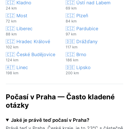
🇨🇿 Kladno
🇨🇿 Ústí nad Labem
24 km
69 km
🇨🇿 Most
🇨🇿 Plzeň
72 km
84 km
🇨🇿 Liberec
🇨🇿 Pardubice
88 km
97 km
🇨🇿 Hradec Králové
🇩🇪 Drážďany
102 km
117 km
🇨🇿 České Budějovice
🇨🇿 Brno
124 km
186 km
🇦🇹 Linec
🇩🇪 Lipsko
198 km
200 km
Počasí v Praha — Často kladené
otázky
Jaké je právě teď počasí v Praha?
Právě teď v Praha, České kraje, je to 23°C s částečně