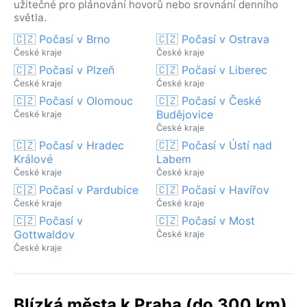
užitečné pro plánování hovorů nebo srovnání denního
světla.
🇨🇿 Počasí v Brno
🇨🇿 Počasí v Ostrava
České kraje
České kraje
🇨🇿 Počasí v Plzeň
🇨🇿 Počasí v Liberec
České kraje
České kraje
🇨🇿 Počasí v Olomouc
🇨🇿 Počasí v České
Budějovice
České kraje
České kraje
🇨🇿 Počasí v Hradec
🇨🇿 Počasí v Ústí nad
Králové
Labem
České kraje
České kraje
🇨🇿 Počasí v Pardubice
🇨🇿 Počasí v Havířov
České kraje
České kraje
🇨🇿 Počasí v
🇨🇿 Počasí v Most
Gottwaldov
České kraje
České kraje
Blízká města k Praha (do 300 km)