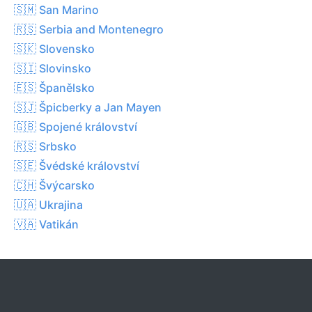
🇸🇲 San Marino
🇷🇸 Serbia and Montenegro
🇸🇰 Slovensko
🇸🇮 Slovinsko
🇪🇸 Španělsko
🇸🇯 Špicberky a Jan Mayen
🇬🇧 Spojené království
🇷🇸 Srbsko
🇸🇪 Švédské království
🇨🇭 Švýcarsko
🇺🇦 Ukrajina
🇻🇦 Vatikán