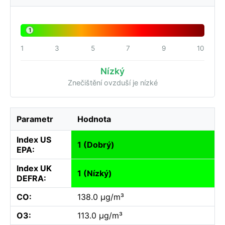
1
1
3
5
7
9
10
Nízký
Znečištění ovzduší je nízké
Parametr
Hodnota
Index US
1 (Dobrý)
EPA:
Index UK
1 (Nízký)
DEFRA:
CO:
138.0 µg/m³
O3:
113.0 µg/m³