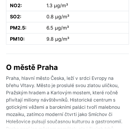
NO2:
1.3 µg/m³
SO2:
0.8 µg/m³
PM2.5:
6.5 µg/m³
PM10:
9.8 µg/m³
O městě Praha
Praha, hlavní město Česka, leží v srdci Evropy na
břehu Vltavy. Město je proslulé svou zlatou uličkou,
Pražským hradem a Karlovým mostem, které ročně
přivítají miliony návštěvníků. Historické centrum s
gotickými věžemi a barokními paláci tvoří malebnou
mozaiku, zatímco moderní čtvrti jako Smíchov či
Holešovice pulsují současnou kulturou a gastronomií.
Praha není jen městem památek, ale i živých trhů,