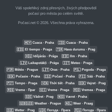
Váš spolehlivý zdroj přesných, živých předpovědí
počasí pro města po celém světě.
Počasí.net © 2026. Všechna práva vyhrazena.
🇲🇾
🇮🇩
Cuaca · Praha
Cuaca · Praha
🇪🇸
🇹🇷
El tiempo · Praga
Hava durumu · Prag
🇭🇺
🇪🇪
Időjárás · Prága
Ilm · Praha
🇱🇻
🇮🇹
Laikapstākļi · Prāga
Meteo · Praga
🇫🇷
🇱🇹
🇵🇱
Météo · Prague
Oras · Praha
Pogoda · Praga
🇸🇰
🇨🇿
🇫🇮
Počasie · Praha
Počasí · Praha
Sää · Praha
🇵🇹
🇻🇳
🇩🇰
Tempo · Praga
Thời tiết · Praha
Vejret · Prag
🇷🇸
🇸🇮
🇷🇴
Vreme · Праг
Vreme · Praga
Vremea · Praga
🇸🇪
🇳🇴
Vädret · Prag
Været · Praha
🇬🇧🇺🇸
🇳🇱
Weather · Prague
Weer · Praag
🇩🇪
🇺🇦
🇷🇺
Wetter · Prag
Погода · Прага
Погода · Прага