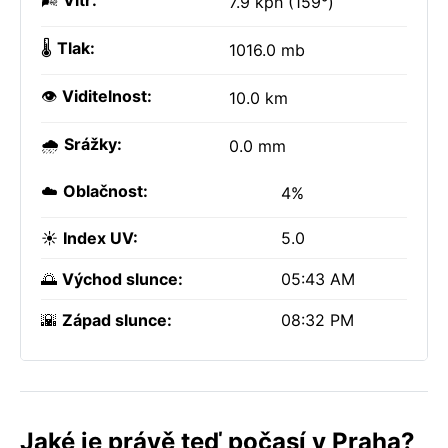
🌬️
Vítr:
7.9 kph (159°)
🌡️
Tlak:
1016.0 mb
👁️
Viditelnost:
10.0 km
🌧️
Srážky:
0.0 mm
☁️
Oblačnost:
4%
☀️
Index UV:
5.0
🌅
Východ slunce:
05:43 AM
🌇
Západ slunce:
08:32 PM
Jaké je právě teď počasí v Praha?