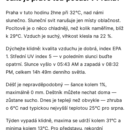
Praha v tuto hodinu žhne při 32°C, nad námi
slunečno. Sluneční svit narušuje jen místy oblačnost.
Pocitově je o něco chladněji, než kolik naměříme, blíž
k 29°C. Vzduch je suchý, vlhkost klesla na 22 %.
Dýchejte klidně: kvalita vzduchu je dobrá, index EPA
1. Střední UV index 5 — v poledním slunci buďte
opatrní. Slunce vyšlo v 05:43 AM a zapadá v 08:32
PM, celkem 14h 49m denního světla.
Déšť je nepravděpodobný — šance kolem 1%,
maximálně 0 mm. Deštník můžete nechat doma —
zůstane sucho. Dnes je tepleji než obvykle — zhruba
o 6°C nad typickou nejvyšší teplotou 25°C pro srpna.
Týden vypadá klidně, maxima se udrží kolem 31°C a
minima kolem 13°C. Pro představu, rekordní