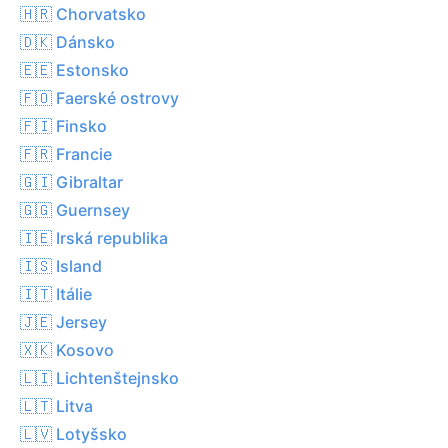
🇭🇷 Chorvatsko
🇩🇰 Dánsko
🇪🇪 Estonsko
🇫🇴 Faerské ostrovy
🇫🇮 Finsko
🇫🇷 Francie
🇬🇮 Gibraltar
🇬🇬 Guernsey
🇮🇪 Irská republika
🇮🇸 Island
🇮🇹 Itálie
🇯🇪 Jersey
🇽🇰 Kosovo
🇱🇮 Lichtenštejnsko
🇱🇹 Litva
🇱🇻 Lotyšsko