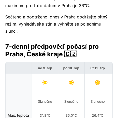
maximum pro toto datum v Praha je 36°C.
Sečteno a podtrženo: dnes v Praha dodržujte pitný
režim, vyhledávejte stín a vyhněte se polednímu
slunci.
7-denní předpověď počasí pro
Praha, České kraje 🇨🇿
ne 9. srp
po 10. srp
út 11. srp
Slunečno
Slunečno
Slunečno
Max. teplota
31.8°C
35.0°C
26.4°C