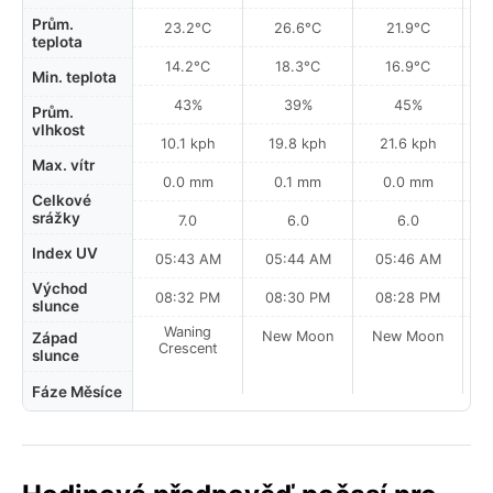
Prům.
23.2°C
26.6°C
21.9°C
teplota
14.2°C
18.3°C
16.9°C
Min. teplota
43%
39%
45%
Prům.
vlhkost
10.1 kph
19.8 kph
21.6 kph
Max. vítr
0.0 mm
0.1 mm
0.0 mm
Celkové
srážky
7.0
6.0
6.0
Index UV
05:43 AM
05:44 AM
05:46 AM
Východ
08:32 PM
08:30 PM
08:28 PM
slunce
Waning
New Moon
New Moon
N
Západ
Crescent
slunce
Fáze Měsíce