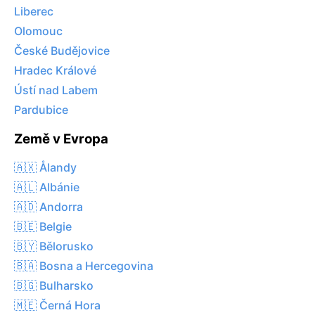
Liberec
Olomouc
České Budějovice
Hradec Králové
Ústí nad Labem
Pardubice
Země v Evropa
🇦🇽 Ålandy
🇦🇱 Albánie
🇦🇩 Andorra
🇧🇪 Belgie
🇧🇾 Bělorusko
🇧🇦 Bosna a Hercegovina
🇧🇬 Bulharsko
🇲🇪 Černá Hora