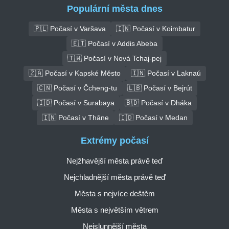
Populární města dnes
🇵🇱 Počasí v Varšava
🇮🇳 Počasí v Koimbatur
🇪🇹 Počasí v Addis Abeba
🇹🇼 Počasí v Nová Tchaj-pej
🇿🇦 Počasí v Kapské Město
🇮🇳 Počasí v Laknaú
🇨🇳 Počasí v Čcheng-tu
🇱🇧 Počasí v Bejrút
🇮🇩 Počasí v Surabaya
🇧🇩 Počasí v Dháka
🇮🇳 Počasí v Thāne
🇮🇩 Počasí v Medan
Extrémy počasí
Nejžhavější města právě teď
Nejchladnější města právě teď
Města s nejvíce deštěm
Města s největším větrem
Nejslunnější města