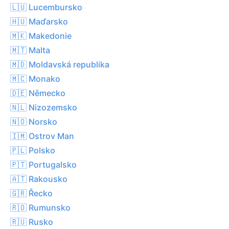
🇱🇺 Lucembursko
🇭🇺 Maďarsko
🇲🇰 Makedonie
🇲🇹 Malta
🇲🇩 Moldavská republika
🇲🇨 Monako
🇩🇪 Německo
🇳🇱 Nizozemsko
🇳🇴 Norsko
🇮🇲 Ostrov Man
🇵🇱 Polsko
🇵🇹 Portugalsko
🇦🇹 Rakousko
🇬🇷 Řecko
🇷🇴 Rumunsko
🇷🇺 Rusko