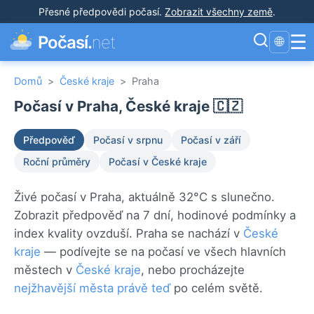
Přesné předpovědi počasí
.
Zobrazit všechny země
.
☰
Počasí.
net
🌐
Domů
>
České kraje
>
Praha
Počasí v Praha, České kraje 🇨🇿
Předpověď
Počasí v srpnu
Počasí v září
Roční průměry
Počasí v České kraje
Živé počasí v Praha, aktuálně 32°C s slunečno.
Zobrazit předpověď na 7 dní, hodinové podmínky a
index kvality ovzduší. Praha se nachází v
České
kraje
— podívejte se na počasí ve všech hlavních
městech v
České kraje
, nebo procházejte
nejžhavější města právě teď
po celém světě.