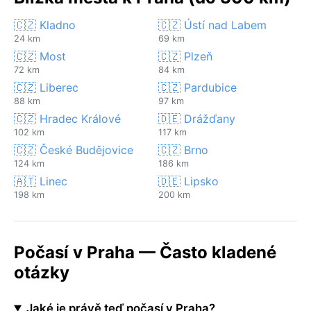
🇨🇿 Kladno
🇨🇿 Ústí nad Labem
24 km
69 km
🇨🇿 Most
🇨🇿 Plzeň
72 km
84 km
🇨🇿 Liberec
🇨🇿 Pardubice
88 km
97 km
🇨🇿 Hradec Králové
🇩🇪 Drážďany
102 km
117 km
🇨🇿 České Budějovice
🇨🇿 Brno
124 km
186 km
🇦🇹 Linec
🇩🇪 Lipsko
198 km
200 km
Počasí v Praha — Často kladené
otázky
Jaké je právě teď počasí v Praha?