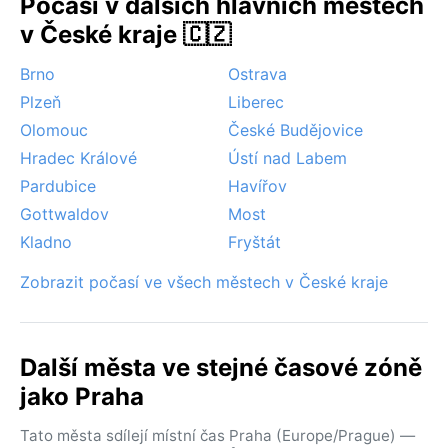
Počasí v dalších hlavních městech
sněhové kalamity jsou vzácné. Pražské léto může
v České kraje 🇨🇿
přinést ojedinělé bouřky, nikoliv však monzuny či
hurikány. Pro milovníky suchého a slunečného počasí
Brno
Ostrava
je ideální červenec a srpen, kdy je riziko deště
Plzeň
Liberec
nejnižší.
Olomouc
České Budějovice
Hradec Králové
Ústí nad Labem
Pardubice
Havířov
Gottwaldov
Most
Kladno
Fryštát
Zobrazit počasí ve všech městech v České kraje
Další města ve stejné časové zóně
jako Praha
Tato města sdílejí místní čas Praha (Europe/Prague) —